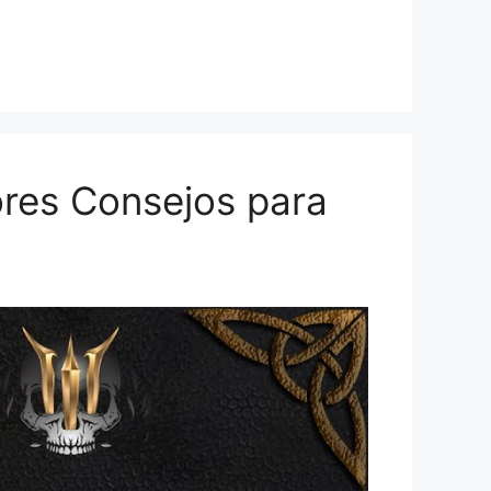
ores Consejos para