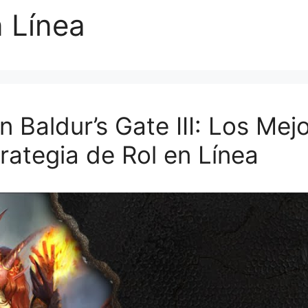
 Línea
 Baldur’s Gate III: Los Mej
rategia de Rol en Línea