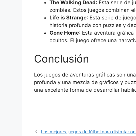
The Walking Dead
: Esta serie de 
zombies. Estos juegos combinan ele
Life is Strange
: Esta serie de jueg
historia profunda con puzzles y de
Gone Home
: Esta aventura gráfica
ocultos. El juego ofrece una narrat
Conclusión
Los juegos de aventuras gráficas son una
profunda y una mezcla de gráficos y puzz
una excelente forma de desarrollar habili
Los mejores juegos de fútbol para disfrutar on