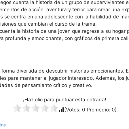
juegos cuenta la historia de un grupo de supervivientes
mentos de acción, aventura y terror para crear una expe
os se centra en una adolescente con la habilidad de ma
cisiones que cambian el curso de la trama.
 cuenta la historia de una joven que regresa a su hogar 
iva profunda y emocionante, con gráficos de primera cal
 forma divertida de descubrir historias emocionantes. E
les para mantener al jugador interesado. Además, los 
dades de pensamiento crítico y creativo.
¡Haz clic para puntuar esta entrada!
(Votos:
0
Promedio:
0
)
line