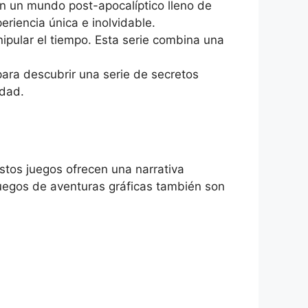
 en un mundo post-apocalíptico lleno de
riencia única e inolvidable.
nipular el tiempo. Esta serie combina una
para descubrir una serie de secretos
idad.
stos juegos ofrecen una narrativa
juegos de aventuras gráficas también son