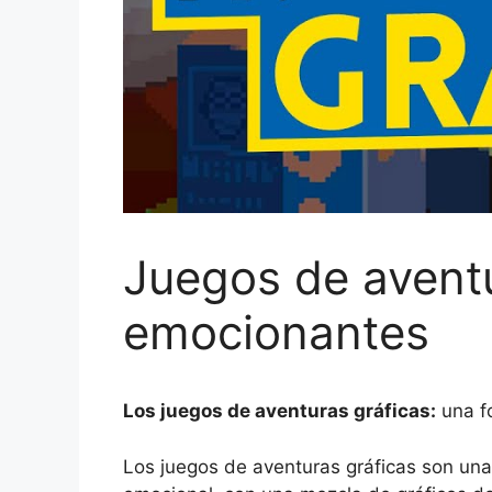
Juegos de aventu
emocionantes
Los juegos de aventuras gráficas:
una fo
Los juegos de aventuras gráficas son una 