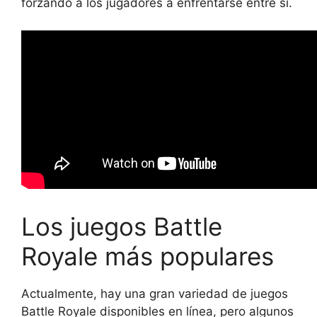
forzando a los jugadores a enfrentarse entre sí.
Los juegos Battle
Royale más populares
Actualmente, hay una gran variedad de juegos
Battle Royale disponibles en línea, pero algunos