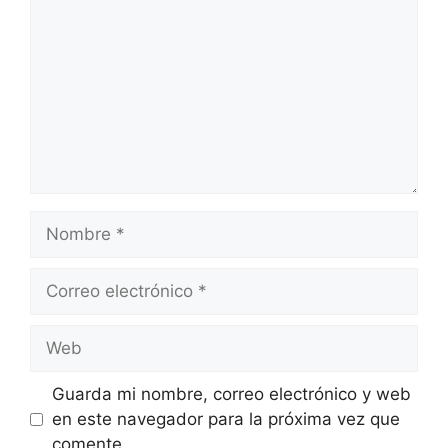
Nombre
Correo
electrónico
Web
Guarda mi nombre, correo electrónico y web
en este navegador para la próxima vez que
comente.