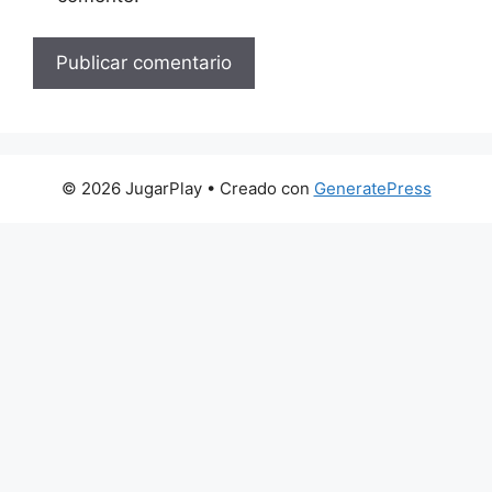
© 2026 JugarPlay
• Creado con
GeneratePress