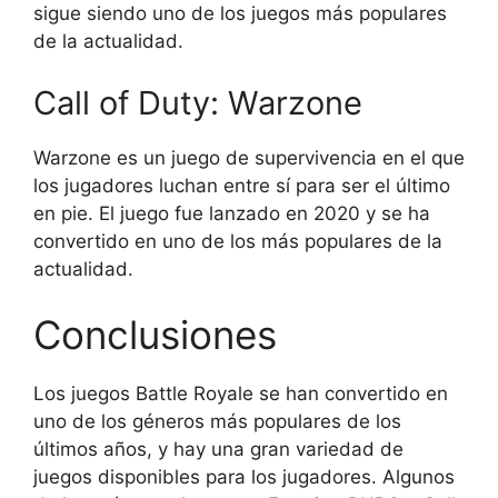
sigue siendo uno de los juegos más populares
de la actualidad.
Call of Duty: Warzone
Warzone es un juego de supervivencia en el que
los jugadores luchan entre sí para ser el último
en pie. El juego fue lanzado en 2020 y se ha
convertido en uno de los más populares de la
actualidad.
Conclusiones
Los juegos Battle Royale se han convertido en
uno de los géneros más populares de los
últimos años, y hay una gran variedad de
juegos disponibles para los jugadores. Algunos