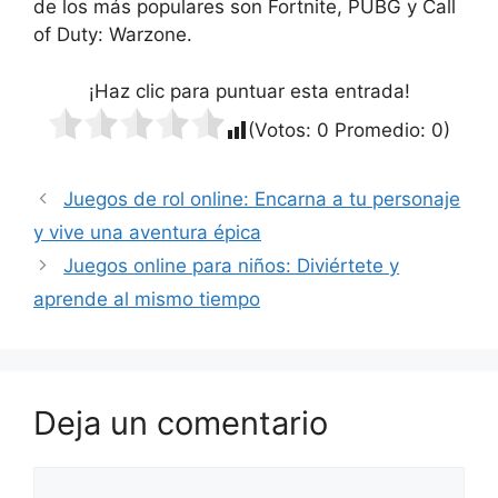
de los más populares son Fortnite, PUBG y Call
of Duty: Warzone.
¡Haz clic para puntuar esta entrada!
(Votos:
0
Promedio:
0
)
Juegos de rol online: Encarna a tu personaje
y vive una aventura épica
Juegos online para niños: Diviértete y
aprende al mismo tiempo
Deja un comentario
Comentario